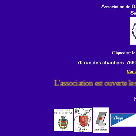
A
D
ssociation de
S
a
Cliquez sur le
70 rue des chantiers 76
Cont
L'association est ouverte l
N